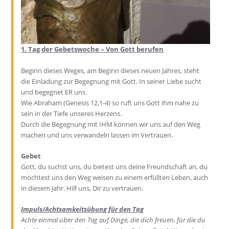
1.
Tag der Gebetswoche – Von Gott berufen
Beginn d
ieses
Weges, am Beginn dieses neuen Jahres, steht
die Einladung zur Begegnung mit Gott. In seiner Liebe sucht
und begegnet ER uns.
Wie Abraham (Genesis 12,1-4) so ruft uns Gott ihm nahe zu
sein in der Tiefe unseres Herzens.
Durch die Begegnung mit IHM können wir uns
auf den Weg
machen und uns
verwandeln
lassen im
Vertrauen
.
Gebet
Gott, du suchst uns, du bietest uns deine Freun
dschaft an, du
möchtest uns den Weg weisen zu einem erfüllten Leben
, auch
in diesem Jahr
. Hilf uns, Dir zu vertrauen.
Impuls/Achtsamkeitsübung für den Tag
Achte
einmal
über den Tag auf Dinge, die dich freuen, für die du