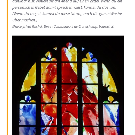
dankbar bist. Notiere sie am Abend auf einen Zettel.
Wenn du ein
persönliches Gebet damit sprechen willst, kannst du das tun.
(Wenn du magst, kannst du
diese Übung
auch
die ganze Woche
über machen
.
)
(Photo
privat
Reichel, Texte :
Communauté de Grandchamp,
bearbeitet
)