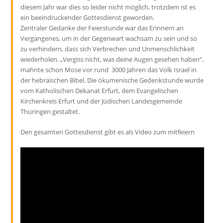
diesem Jahr war dies so leider nicht möglich, trotzdem ist es
ein beeindruckender Gottesdienst geworden.
Zentraler Gedanke der Feierstunde war das Erinnern an
Vergangenes, um in der Gegenwart wachsam zu sein und so
zu verhindern, dass sich Verbrechen und Unmenschlichkeit
wiederholen. „Vergiss nicht, was deine Augen gesehen haben“,
mahnte schon Mose vor rund 3000 Jahren das Volk Israel in
der hebräischen Bibel. Die ökumenische Gedenkstunde wurde
vom Katholischen Dekanat Erfurt, dem Evangelischen
Kirchenkreis Erfurt und der Jüdischen Landesgemeinde
Thüringen gestaltet.
Den gesamten Gottesdienst gibt es als Video zum mitfeiern