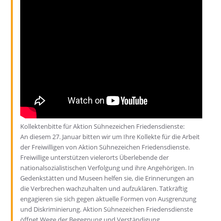
Kollektenbitte für Aktion Sühnezeichen Friedensdienste:
An diesem 27. Januar bitten wir um Ihre Kollekte für die Arbeit
der Freiwilligen von Aktion Sühnezeichen Friedensdienste.
Freiwillige unterstützen vielerorts Überlebende der
nationalsozialistischen Verfolgung und ihre Angehörigen. In
Gedenkstätten und Museen helfen sie, die Erinnerungen an
die Verbrechen wachzuhalten und aufzuklären. Tatkräftig
engagieren sie sich gegen aktuelle Formen von Ausgrenzung
und Diskriminierung. Aktion Sühnezeichen Friedensdienste
öffnet Wege der Begegnung und Verständigung.