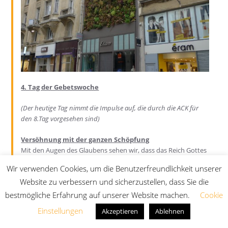
4. Tag der Gebetswoche
(Der heutige Tag nimmt die Impulse auf, die durch die ACK für
den 8.Tag vorgesehen sind)
Versöhnung mit der ganzen Schöpfung
Mit den Augen des Glaubens sehen wir, dass das Reich Gottes
eine Wirklichkeit ist, aber gleichzeitig noch sehr klein und
Wir verwenden Cookies, um die Benutzerfreundlichkeit unserer
manchmal kaum sichtbar – wie ein Senfkorn (Markus 4, 30-32).
Website zu verbessern und sicherzustellen, dass Sie die
Gott möchte uns ermutigen
zum Engagement mit anderen
Menschen für Gerechtigkeit, Frieden und die Bewahrung der
bestmögliche Erfahrung auf unserer Website machen.
Cookie
Schöpfung.
Einstellungen
Akzeptieren
Ablehnen
Gebet