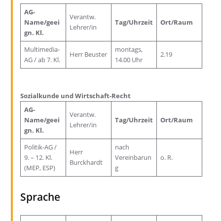
AG-
Verantw.
Name/geei
Tag/Uhrzeit
Ort/Raum
Lehrer/in
gn. Kl.
Multimedia-
montags,
Herr Beuster
2.19
AG / ab 7. Kl.
14.00 Uhr
Sozialkunde und Wirtschaft-Recht
AG-
Verantw.
Name/geei
Tag/Uhrzeit
Ort/Raum
Lehrer/in
gn. Kl.
Politik-AG /
nach
Herr
9. – 12. Kl.
Vereinbarun
o. R.
Burckhardt
(MEP, ESP)
g
Sprache