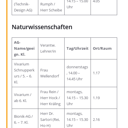
14.15 – 15.00
4.05
(Technik-
Rumph /
Uhr
Design AG)
Herr Scheibe
Naturwissenschaften
AG-
Verantw.
Name/geei
Tag/Uhrzeit
Ort/Raum
Lehrer/in
gn. Kl.
Vivarium
donnerstags
Schnupperk
Frau
, 14.00 –
1.17
urs / 5. – 6.
Wellendorf
14.45 Uhr
Kl.
Frau Rein /
montags,
Vivarium /
Herr Hock /
14.15 – 15.30
1.19
ab 6. Kl.
Herr Kräling
Uhr
Herr Dr.
montags,
Bionik-AG /
Sartori (Rei,
14.15 – 15.30
2.16
6. – 7. Kl.
Ho-H)
Uhr