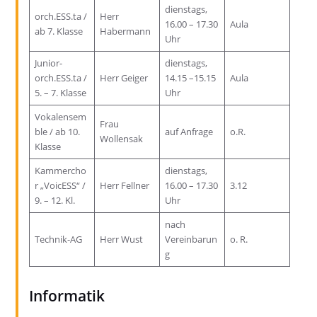
dienstags,
orch.ESS.ta /
Herr
16.00 – 17.30
Aula
ab 7. Klasse
Habermann
Uhr
Junior-
dienstags,
orch.ESS.ta /
Herr Geiger
14.15 –15.15
Aula
5. – 7. Klasse
Uhr
Vokalensem
Frau
ble / ab 10.
auf Anfrage
o.R.
Wollensak
Klasse
Kammercho
dienstags,
r „VoicESS“ /
Herr Fellner
16.00 – 17.30
3.12
9. – 12. Kl.
Uhr
nach
Technik-AG
Herr Wust
Vereinbarun
o. R.
g
Informatik