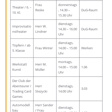
Frau
donnerstags
Theater / 6. –
Reske
, 14.30 –
DuG-Raum
10. Kl.
15.30 Uhr
dienstags
Improvisatio
Herr W.
14.30 – 16.00
DuG-Raum
nstheater
Lindner
Uhr
dienstags,
Töpfern / ab
Frau Winter
14.00 – 15.00
Werken
5. Klasse
Uhr
montags,
Werkstatt
Herr M.
14.00 – 15.00
1.06
Kunst
Müller
Uhr
Der Club der
Abenteurer /
Herr
dienstags,
3.03
Trading Card
Stezycki
14.00 Uhr
Games
Automodell
Herr Sander
dienstags,
bau
/ Frau