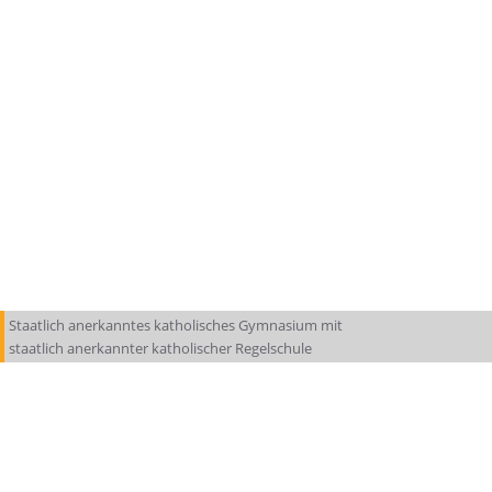
Staatlich anerkanntes katholisches Gymnasium mit
staatlich anerkannter katholischer Regelschule