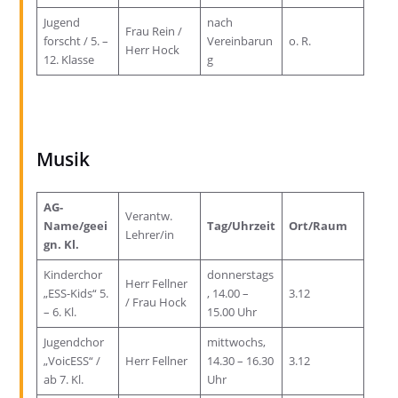
Jugend
nach
Frau Rein /
forscht / 5. –
Vereinbarun
o. R.
Herr Hock
12. Klasse
g
Musik
AG-
Verantw.
Name/geei
Tag/Uhrzeit
Ort/Raum
Lehrer/in
gn. Kl.
Kinderchor
donnerstags
Herr Fellner
„ESS-Kids“ 5.
, 14.00 –
3.12
/ Frau Hock
– 6. Kl.
15.00 Uhr
Jugendchor
mittwochs,
„VoicESS“ /
Herr Fellner
14.30 – 16.30
3.12
ab 7. Kl.
Uhr