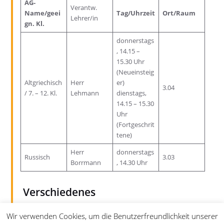
AG-
Verantw.
Name/geei
Tag/Uhrzeit
Ort/Raum
Lehrer/in
gn. Kl.
donnerstags
, 14.15 –
15.30 Uhr
(Neueinsteig
Altgriechisch
Herr
er)
3.04
/ 7. – 12. Kl.
Lehmann
dienstags,
14.15 – 15.30
Uhr
(Fortgeschrit
tene)
Herr
donnerstags
Russisch
3.03
Borrmann
, 14.30 Uhr
Verschiedenes
Wir verwenden Cookies, um die Benutzerfreundlichkeit unserer
AG-Name/geeign. Kl.
Verantw. Lehrer/in
Ta