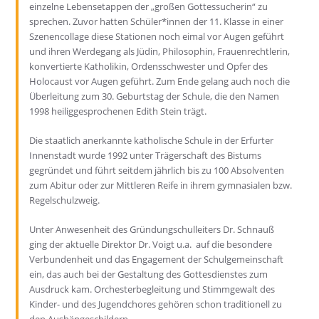
einzelne Lebensetappen der „großen Gottessucherin“ zu
sprechen. Zuvor hatten Schüler*innen der 11. Klasse in einer
Szenencollage diese Stationen noch eimal vor Augen geführt
und ihren Werdegang als Jüdin, Philosophin, Frauenrechtlerin,
konvertierte Katholikin, Ordensschwester und Opfer des
Holocaust vor Augen geführt. Zum Ende gelang auch noch die
Überleitung zum 30. Geburtstag der Schule, die den Namen
1998 heiliggesprochenen Edith Stein trägt.
Die staatlich anerkannte katholische Schule in der Erfurter
Innenstadt wurde 1992 unter Trägerschaft des Bistums
gegründet und führt seitdem jährlich bis zu 100 Absolventen
zum Abitur oder zur Mittleren Reife in ihrem gymnasialen bzw.
Regelschulzweig.
Unter Anwesenheit des Gründungschulleiters Dr. Schnauß
ging der aktuelle Direktor Dr. Voigt u.a.
auf die besondere
Verbundenheit und das Engagement der Schulgemeinschaft
ein, das auch bei der Gestaltung des Gottesdienstes zum
Ausdruck kam. Orchesterbegleitung und Stimmgewalt des
Kinder- und des Jugendchores gehören schon traditionell zu