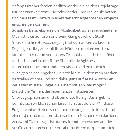
Anfang Oktober fanden endlich wieder die beiden Projekttage
zur Achtsamkeit statt. Die Achtklässler unserer Schule hatten
sich bereits im Vorfeld in eines der acht angebotenen Projekte
einschreiben können.
So gab es beispielsweise die Möglichkeit, sich in verschiedene
Musikstile einzuhören und beim Gang durch die Stadt
(musikalischer Hörspaziergang) auf sich wirken zu lassen.
Diejenigen, die gerne mit ihren Händen arbeiten wollten,
konnten sich daran versuchen, Zirbenkissen selbst zu nähen
und sich dabei in aller Ruhe über alles Mögliche zu
unterhalten. Die entstandenen Kissen sind erstaunlich.
Auch gab es das Angebot „Selbstbildnis“, in dem man Masken
herstellen konnte und sich dabei ganz auf seine Mitschüler
verlassen musste. Sogar die Arbeit mit Ton war möglich.
Die Schüler*innen, die lieber tanzten, studierten
Choreographien ein und übten diese fleißig. Das Ergebnis
konnte sich wirklich sehen lassen! „Traust du dich?“ – diese
Frage beantworteten wieder andere junge Leute für sich mit
einem „Ja“ und machten sich nach dem Nachdenken darüber,
was wohl Zivilcourage ist, daran, fremde Menschen auf der
Straße anzusprechen. In Kontakt mit ihrem Körper, um sich