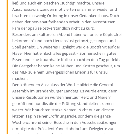
ließ und auch ein bisschen „süchtig“ machte. Unsere
Ausschussvorsitzenden motivierten uns immer wieder und
brachten ein wenig Ordnung in unser Gedankenchaos. Doch
neben der nervenaufreibenden Arbeit in den Ausschüssen
kam der Spaß selbstverständlich nicht zu kurz.
Besonders am kulturellen Abend haben wir unsere Köpfe „frei
bekommen“ und nach Herzenslust getanzt, gesungen und
Spaß gehabt. Ein weiteres Highlight war die Bootfahrt auf der
Havel. Hier hat einfach alles gepasst – Sonnenschein, gutes
Essen und eine traumhafte Kulisse machten den Tag perfekt.
Die Gastgeber haben keine Mühen und Kosten gescheut, um
das MEP zu einem unvergesslichen Erlebnis für uns zu
machen.
Den krönenden Abschluss der Woche bildete die General
Assembly im Brandenburger Landtag. Es wurde ernst, denn
unsere Resolutionen wurden hier „auf Herz und Nieren“
geprüft und nur die, die der Prüfung standhielten, kamen
weiter. Wir brauchten starke Nerven. Nicht nur an diesem
letzten Tag in seiner Eröffnungsrede, sondern die ganze
Woche während seiner Besuche in den Ausschusssitzungen,
ermutigte der Präsident Yann Hohdorf uns Delegierte zur