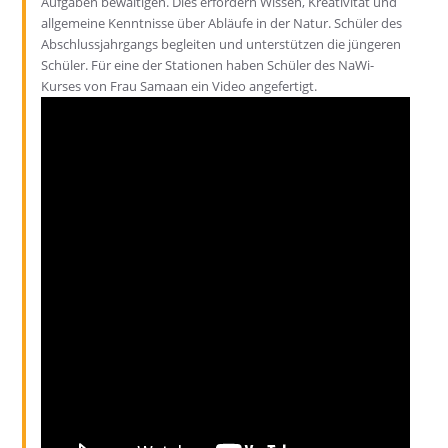
Aufgaben bewältigen. Dies erfordern Wissen, Kreativität und
allgemeine Kenntnisse über Abläufe in der Natur. Schüler des
Abschlussjahrgangs begleiten und unterstützen die jüngeren
Schüler. Für eine der Stationen haben Schüler des NaWi-
Kurses von Frau Samaan ein Video angefertigt.