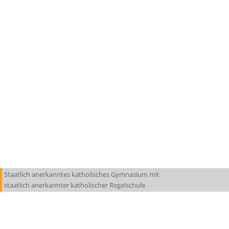
Staatlich anerkanntes katholisches Gymnasium mit
staatlich anerkannter katholischer Regelschule