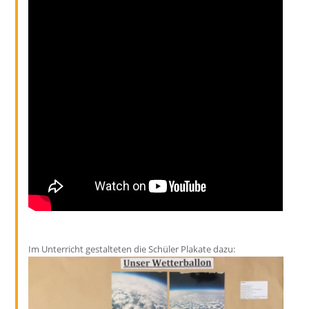
Im Unterricht gestalteten die Schüler Plakate dazu: