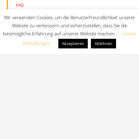
FAQ
E-Mail-Server
Wir verwenden Cookies, um die Benutzerfreundlichkeit unserer
XSchool
Website zu verbessern und sicherzustellen, dass Sie die
Vivarium
bestmögliche Erfahrung auf unserer Website machen.
Cookie
Schulsportverein
SchulShirtShop
Einstellungen
Akzeptieren
Ablehnen
Schulsozialarbeit
Schüleranmeldung
Stellenausschreibung
Schulen in freier Trägerschaft
Termine
03.07.2026
letzter Schultag vom Schuljahr 2025/26