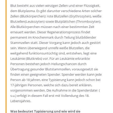
Blut besteht aus vielen winzigen Zellen und einer Flüssigkeit,
dem Blutplasma. Es gibt darunter verschiedene Arten solcher
Zellen (Blutkörperchen): rote Blutzellen (Erythrozyten), weiße
Blutzellen(Leukozyten) sowie Blutplättchen (Thrombozyten).
Alle Blutkörperchen müssen nach einer bestimmten Zeit
erneuert werden. Dieser Regenerationsprozess findet
permanent im Knochenmark durch Teilung blutbildender
Stammzellen statt. Dieser Vorgang kann jedoch auch gestört
sein. Wenn überwiegend unreife weiße Blutzellen, die
weitgehend funktionsuntüchtig sind, entstehen, liegt eine
Leukämie (Blutkrebs) vor. Für an Leukämie erkrankte
Personen bestehen jedoch Heilungschancen durch
Übertragung gesunder Blutstammzellen, vorausgesetzt sie
finden einen geeigneten Spender. Spender werden kann jede
Person ab 18 Jahren, eine Typisierung kann jedoch schon bei
17-jährigen Personen, welche sich dazu bereit erklären,
vorgenommen werden. Die Aufnahme in die Spenderdatei (
s.u.) erfolgt in diesem Fall erst mit Vollendung des 18.
Lebensjahres.
Was bedeutet Typisierung und wie wird sie