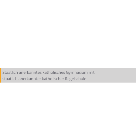
Staatlich anerkanntes katholisches Gymnasium mit
staatlich anerkannter katholischer Regelschule